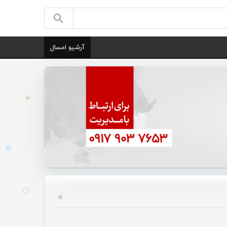
آرشیو امسال