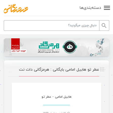
دسته‌بندی‌ها
عطر تو هابیل امامی بایگانی : هرمزگانی دات نت
موسیقی
هابیل امامی – عطر تو