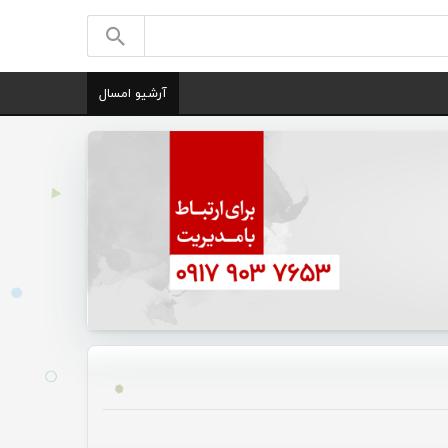
آرشیو امسال