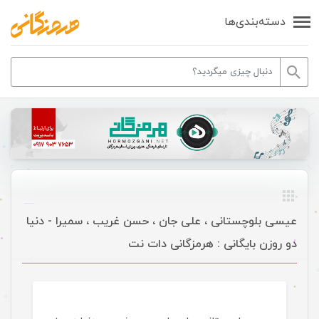
دسته‌بندی‌ها
عیسی بلوچستانی ، علی جان ، حسن غریب ، سمیرا - دنیا
دو روزن بایگانی : هرمزگانی دات نت
موسیقی