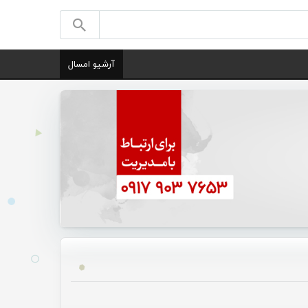
آرشیو امسال