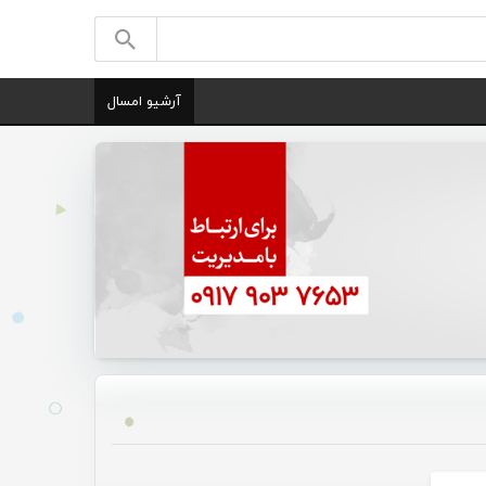
آرشیو امسال
زشی