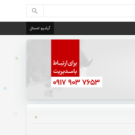
آرشیو امسال