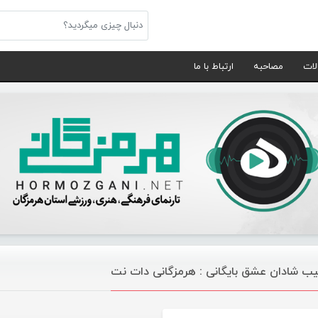
لات
مصاحبه
ارتباط با ما
ب شادان عشق بایگانی : هرمزگانی دات نت
موسیقی