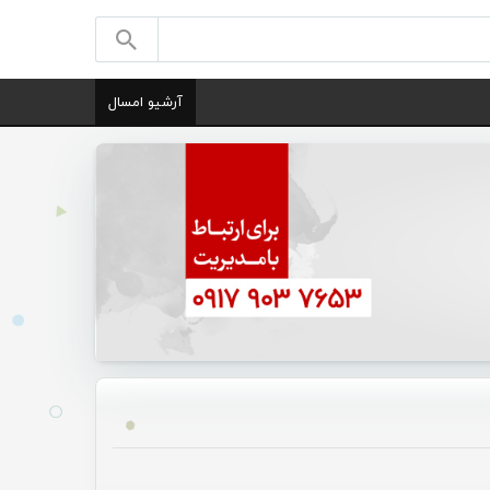
آرشیو امسال