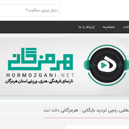
لات
مصاحبه
ارتباط با ما
فی رنجی تردید بایگانی : هرمزگانی دات نت
موسیقی