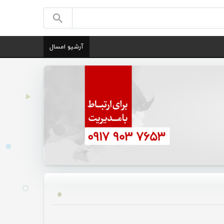
آرشیو امسال