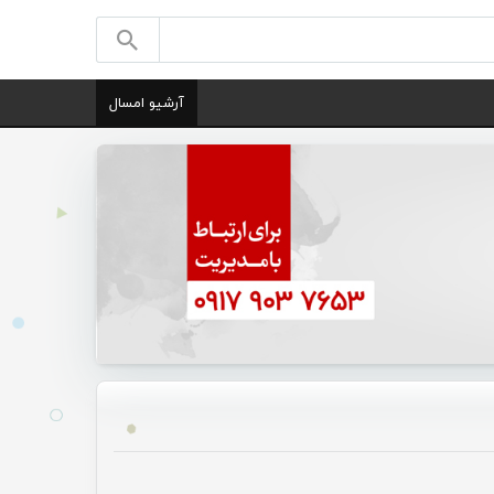
آرشیو امسال