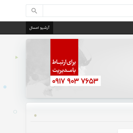
آرشیو امسال
یقی