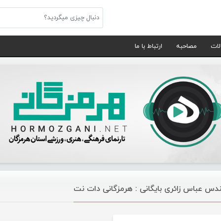
لات
مصاحبه
ارتباط با ما
دس عباس زائری بایگانی : هرمزگانی دات نت
موسیقی