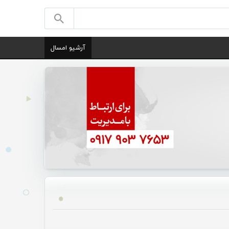
آرشیو امسال