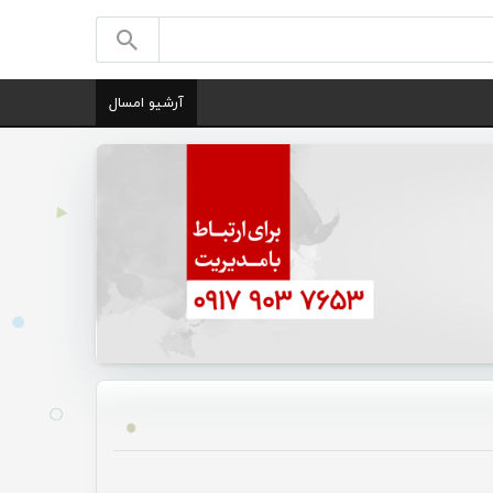
آرشیو امسال