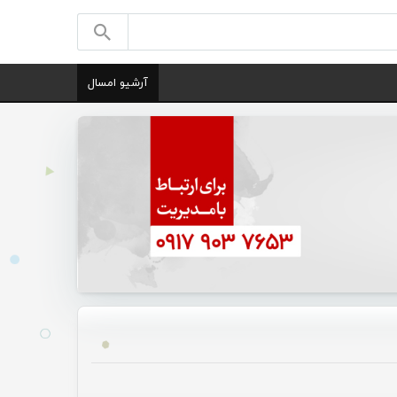
آرشیو امسال