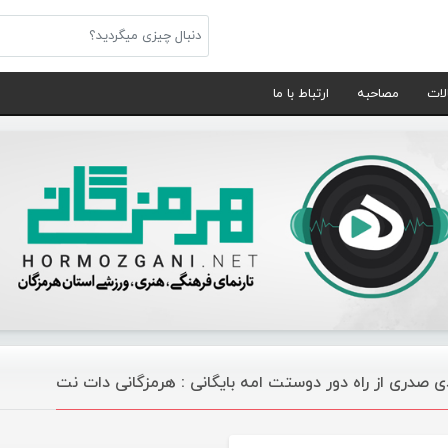
لات
مصاحبه
ارتباط با ما
ی صدری از راه دور دوستت امه بایگانی : هرمزگانی دات نت
موسیقی