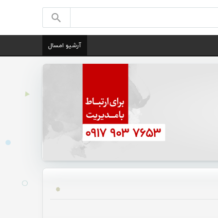
آرشیو امسال