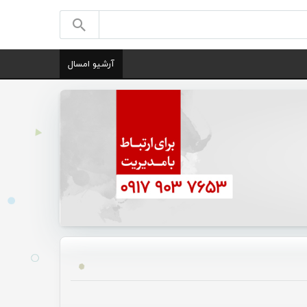
آرشیو امسال