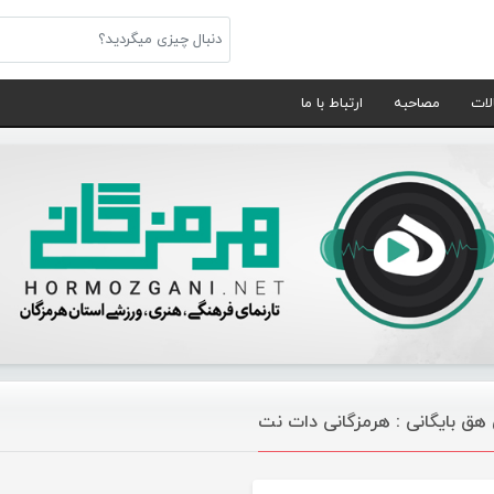
لات
مصاحبه
ارتباط با ما
هق بایگانی : هرمزگانی دات نت
موسیقی تازه های هرمزگانی