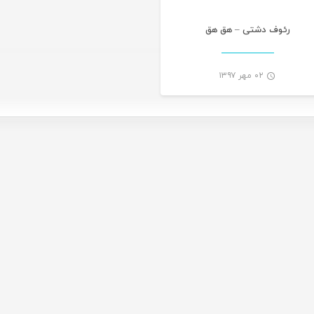
رئوف دشتی – هق هق
۰۲ مهر ۱۳۹۷
-