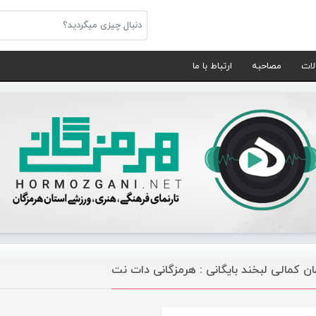
لات
مصاحبه
ارتباط با ما
ان کمالی لبخند بایگانی : هرمزگانی دات نت
موسیقی