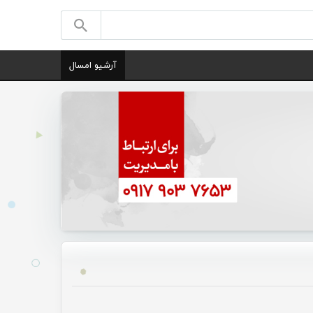
آرشیو امسال