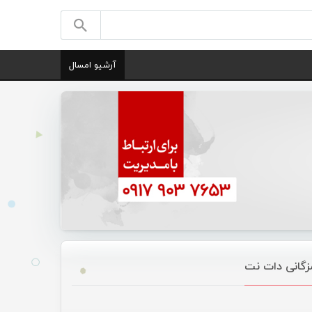
آرشیو امسال
زگانی دات نت