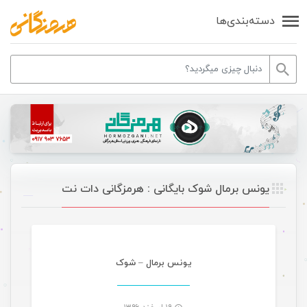
دسته‌بندی‌ها
یونس برمال شوک بایگانی : هرمزگانی دات نت
موسیقی
یونس برمال – شوک