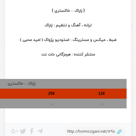
{ زاراک – خاکستری }
ترانه ، آهنگ و تنظیم : زاراک
ضبط ، میکس و مسترینگ : استودیو پژواک ( امید محبی )
منتشر کننده : هرمزگانی دات نت
زاراک – خاکستری
256
128
…
…
http://hormozgani.net/1298