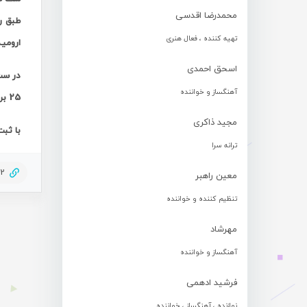
محمدرضا اقدسی
تهیه کننده ، فعال هنری
ارومیه داشته باش
اسحق احمدی
در ست
آهنگساز و خواننده
25 بر22 واگذار نمود.
مجید ذاکری
با ثبت این
ترانه سرا
42
معین راهبر
تنظیم کننده و خواننده
مهرشاد
آهنگساز و خواننده
فرشید ادهمی
نوازنده ، آهنگساز ، خواننده