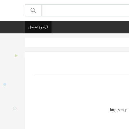
آرشیو امسال