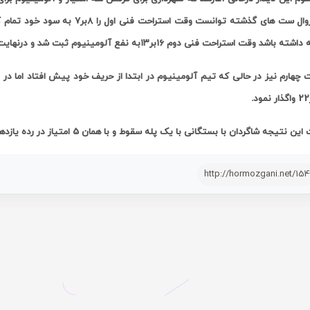
طبق روال ست های گذشته توانست وق
د وقت استراحت فنی دوم ۱۶بر۱۳به نفع آلومینیوم ثبت شد و درنهایت ست سوم بابرتری ۲۵بر۲۱ آلومینیوم به پایان رسید.
 چهارم نیز در حالی که تیم آلومینیوم در ابتدا از حریف خود پیش افتاد اما در 
 نتیجه شاگردان با بستگانی با یک پله سقوط و با همان 5 امتیاز در رده یازدهم جدول این رقابتها جای گرفتند.
http://hormozgani.net/15