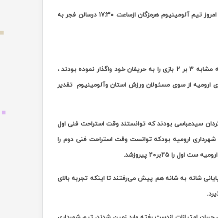
، از هفته ششم سری رقابتهای لیگ برتروالیبال باشگاههای کشور عصر امروز تیم آلومینیوم هرمزگان ازساعت ۱۷:۳۰ درسالن فجر به
این دیدار در حالی برگزار می شد که هر دو تیم در دیدارهای هفته گذشته خود با نتیجه مشابه 3 بر 2 بازی را به حریفان خود واگذار نموده بودند ،
اری ارومیه از سوی مسئولان ورزش
استان و
آلومینیوم تقدیر
گردان سیدعباسی بودند که توانستند وقت استراحت فنی اول
ن تیم شهرداری ارومیه بودکه توانست وقت استراحت فنی دوم را
یانی شانه به شانه هم پیش می‌رفتند تا اینکه تجربه بالای
 جبران امتیازات ازدست رفته وارد زمین شدند، تیم شهرداری