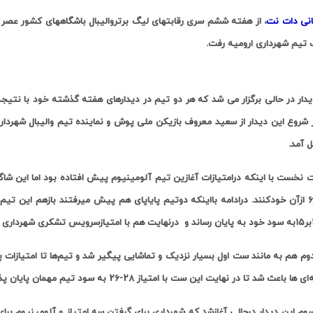
انی دات نت
تیم شهرداری ارومیه رفت.
ز شروع این دیدار از سعید معروف بازیکن ملی پوش و نماینده تیم والیبال شهرد
 آمد.
 نخست با اینکه درامتیازات آغازین تیم آلومینیوم پیش افتاده بود اما این شا
را ۸بر۶ ازآن خودکنند. درادامه بااینکه دوتیم پایاپای هم پیش میرفتند بازهم ای
م هم به مانند ست اول بسیار نزدیک و تماشایی پیگیر شد و تیم‌ها تا امتیازات پا
 ها باعث شد تا در نهایت این ست با امتیاز 28-26 به سود تیم مهمان پایان پذیرد.
م این دیدار درحالی آغازشد که شهرداری برای گرفتن سه امتیاز و آلومینیوم برای