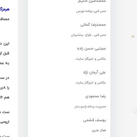
محمدامین حکیم
هرمزگ
مدیر فنی، برنامه نویس
مصاف 
محمدرضا کمالی
مدیر فنی ، طراح ، پشتیبان
مجتبی حسن زاده
قبل ا
عکاس و خبرنگار سایت
به عمل
علی آرمان نژاد
در ست
عکاس و خبرنگار سایت
رضا محمودی
هم ۱۶بر۱۵به سود خود به پایان رساند و درنهایت هم با امتیازسرویس تشکری شهرداری ارومیه ست اول را ۲۵بر۲۰ پیروزشد.
مدیریت رسانه رادیو بندر
ست دو
یوسف قشمی
ارومیه‌ای
فعال هنری
ست سو