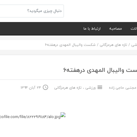
لات
مصاحبه
ارتباط با ما
شی
/
تازه های هرمزگانی
/
شکست والیبال المهدی درهفته۶
 والیبال المهدی درهفته۶
جتبی حاجی زاده
ورزشی
،
تازه های هرمزگانی
۲۴ آبان ۱۳۹۴