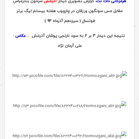
هرمزگانی دات نت
، گزارش تصویری دیدار
آذرخش
سرخون بندرعباس
مقابل مس سونگون ورزقان در چارچوب هفته بیستم لیگ برتر
فوتسال ( سیزدهم آذرماه 94 )
نتیجه این دیدار 3 بر 2 به سود نارنجی پوشان آذرخش
–
عکاس
:
علی آرمان نژاد