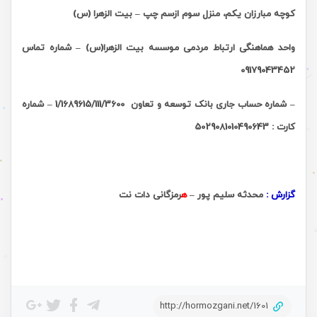
کوچه مبارزان یکم، منزل سوم ازسم چپ – بیت الزهرا (س)
واحد هماهنگی ارتباط مردمی موسسه بیت الزهرا(س)
– شماره تماس
09179043452
– شماره حساب جاری بانک توسعه و تعاون 1/1689615/111/3600 – شماره
کارت :
5029081010490643
گزارش :
محدثه سلیم پور –
ه
رمزگانی دات نت
http://hormozgani.net/1601