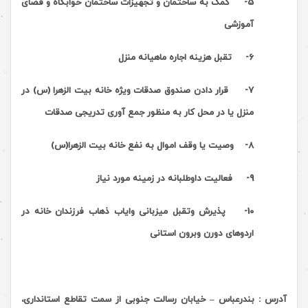
5- کمک به ساختمان و تجهیزات ساختمان خوابگاه و فضای
آموزشی
6- تقبل هزینه اجاره ماهیانه منزل
7- قرار دادن صندوق صدقات ویژه خانه بیت الزهرا (س) در
منزل یا در محل کار به منظور جمع آوری تدریجی صدقات
8- وصیت یا وقف اموال به نفع خانه بیت الزهرا(س)
9- فعالیت داوطلبانه در زمینه مورد نیاز
10- پذیرش وتقبل میزبانی وایاب ذهاب فرزندان خانه در
اردوهای دورن وبرون استانی
آدرس : بندرعباس – خیابان رسالت جنوبی از سمت تقاطع استانداری،