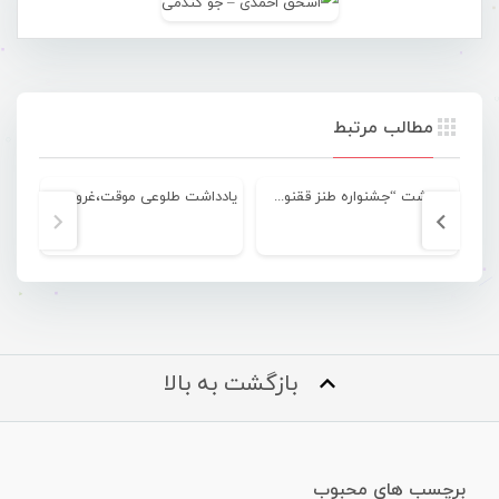
مطالب مرتبط
یادداشت “جشنواره طنز ققنوس” به قلم کورش سلمانی
یادداشت طلوعی موقت،غروبی ابدی به قلم انصاری نسب
بازگشت به بالا
برچسب های محبوب