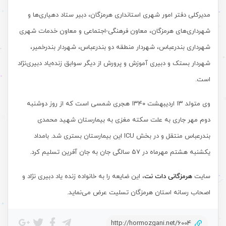
مدیرکلی دفتر امور شهری استانداری هرمزگان، دبیر ستاد دهیاری‌ها و
شهرداری‌های هرمزگان، معاون فرهنگی-اجتماعی و معاون خدمات شهری
شهرداری بندرعباس، شهردار منطقه دو بندرعباس، شهردار بندرخمیر،
شهردار بستک و دبیری آموزش و پرورش از دیگر سوابق زنده‌یاد دبیری‌نژاد
است.
وی متولد ۱۳ اردیبهشت ۱۳۴۰ هجری شمسی است که از روز دوشنبه
دوم مهر جاری به علت سکته مغزی به بیمارستان شهید محمدی
بندرعباس منتقل و در بخش ICU این بیمارستان بستری شد. بامداد
یکشنبه هشتم مهرماه در ۵۷ سالگی جان به جان آفرین تسلیم کرد.
سایت
هرمزگانی دات نت
، این ضایعه را به خانواده زنده یاد دبیری نژاد و
اصحاب رسانه استان هرمزگان تسلیت عرض می‌نماید.
http://hormozgani.net/6004