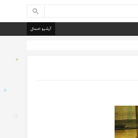
آرشیو امسال