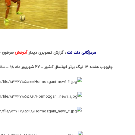
هرمزگانی دات نت
، گزارش تصویری دیدار
آذرخش
سرخون بندرعباس (
چارچوب هفته ۱۳ لیگ برتر فوتسال کشور –
۲۷ شهریور ماه ۹۸ – سالن فجر بندرعباس/