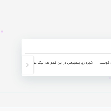
آذرخش بندرعباس، پرطرفدارترین باشگاه فوتسال ایران شد
شهرداری بندرعباس در این فصل هم لیگ دومی باقی ماند
صعود مقتدرانه 