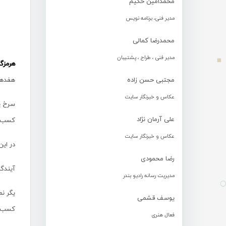
محمدامین حکیم
مدیر فنی، برنامه نویس
محمدرضا کمالی
مدیر فنی ، طراح ، پشتیبان
هرمزگ
مجتبی حسن زاده
هفدهم
عکاس و خبرنگار سایت
سرخ پو
علی آرمان نژاد
کسب پیروزی با نتیجه
عکاس و خبرنگار سایت
در این
رضا محمودی
آیندگان هرمزگان 
مدیریت رسانه رادیو بندر
یوسف قشمی
کسب 14 امتیاز به کار خود در این رقابتها پای
فعال هنری