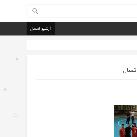
آرشیو امسال
تسال