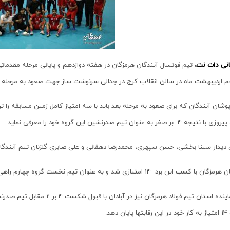
انی دات نت،
تیم فوتسال آیندگان هرمزگان در هفته دوازدهم و پایانی مرحله مقدم
 اردیبهشت ماه در سالن انقلاب کرج در جدالی سرنوشت ساز جهت صعود به مرحله نه
شان آیندگان که برای صعود به مرحله بعد باید با سه امتیاز کامل زمین مسابقه را 
 4 بر صفر به عنوان تیم صدرنشین این گروه خود را معرفی نماید.
 دیدار سینا بخشی، حسن سپهری، محمدرضا دهقانی و علی صابری گلزنان تیم آیندگان د
با کسب این برد 14 امتیازی شد و به عنوان تیم نخست گروه چهارم راهی مرحله پایانی شد.د
یگر نماینده استان تیم فولاد هرمز
ان دهد.