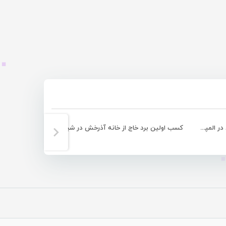
قهرمانی مقتدرانه تیم فوتسال هرمزگان در المپیاد استعداد‌های برتر کشور
کسب اولین برد خاج از خانه آذرخش در شیراز
تساوی 