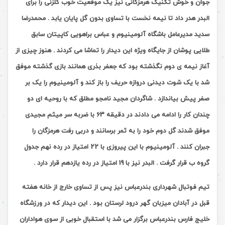
جوان و خوش تکنیک هرمزگانی نیز یک موقعیت خوب گلزنی را برای
البدر هدر داد تا نیمه نخست با تساوی بدون گل پایان یابد . محمدرضا
سدید مدیرعامل باشگاه آلومینیوم و عباس براهویی کاپیتان سابق
طلایی پوشان از جایگاه ویژه این دیدار را تماشا می کردند . هنوز چیزی از
آغاز نیمه ی دوم نگذشته بود که جعفر بذری همانند بازی گذشته موفق
شد با یک شوت دیدنی دروازه حریف را باز کند و آلومینیوم را یک بر
صفر پیش بیاندازد . شاگردان مجید نامجو مطلق که با روحیه ای دو
چندان کار را ادامه می دادند در دقیقه 63 با ضربه سر میثم مجیدی
موفق شدند گل دوم خود را به ثمر برسانند و دربی رفت هرمزگان را
جبران کنند . آلومینیوم با این پیروزی با 22 امتیاز در رده نهم جدول
گروه ب قرار گرفت . البدر نیز با 19 امتیاز در رده یازدهم قرار دارد .
تیم فوتبال شهرداری بندرعباس نیز پس از تساوی خارج از خانه هفته
قبل در آبادان میزبان گهر درود لرستان بود . این دیدار که در ورزشگاه
خلیج فارس بندرعباس برگزار می شد با استقبال خوبی از سوی هواداران