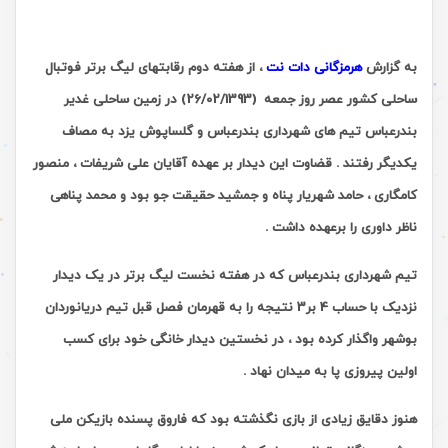
به گزارش
هرمزگانی دات نت
، از هفته دوم رقابتهای لیگ برتر فوتبال
ساحلی کشور عصر روز جمعه (26/02/1393) در زمین ساحلی غدیر
بندرعباس تیم های شهرداری بندرعباس و گلساپوش یزد به مصاف
یکدیگر رفتند .
قضاوت این دیدار بر عهده آقایان علی شریفات ، منصور
کامگاری ، حامد شهریار پناه و جمشید حقیقت جو بود و محمد پناهی
ناظر داوری را برعهده داشت .
تیم شهرداری بندرعباس که در هفته نخست لیگ برتر در یک دیدار
نزدیک با حساب 4 بر3 نتیجه را به قهرمان فصل قبل تیم دریانوردان
بوشهر واگذار کرده بود ، در نخستین دیدار خانگی خود برای کسب
اولین پیروزی پا به میدان نهاد .
هنوز دقایق زیادی از بازی نگذشته بود که فاروق پسنده بازیکن ملی