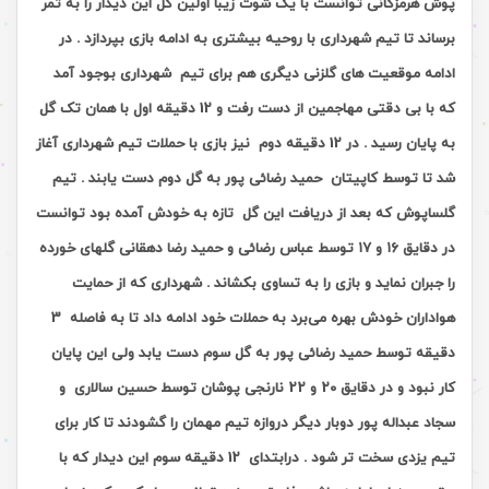
پوش هرمزگانی توانست با یک شوت زیبا اولین گل این دیدار را به ثمر
برساند تا تیم شهرداری با روحیه بیشتری به ادامه بازی بپردازد . در
ادامه موقعیت های گلزنی دیگری هم برای تیم شهرداری بوجود آمد
که با بی دقتی مهاجمین از دست رفت و 12 دقیقه اول با همان تک گل
به پایان رسید . در 12 دقیقه دوم نیز بازی با حملات تیم شهرداری آغاز
شد تا توسط کاپیتان حمید رضائی پور به گل دوم دست یابند . تیم
گلساپوش که بعد از دریافت این گل تازه به خودش آمده بود توانست
در دقایق ١۶ و ١٧ توسط عباس رضائی و حمید رضا دهقانی گلهای خورده
را جبران نماید و بازی را به تساوی بکشاند . شهرداری که از حمایت
هواداران خودش بهره می‌برد به حملات خود ادامه داد تا به فاصله 3
دقیقه توسط حمید رضائی پور به گل سوم دست یابد ولی این پایان
کار نبود و در دقایق 20 و 22 نارنجی پوشان توسط حسین سالاری و
سجاد عبداله پور دوبار دیگر دروازه تیم مهمان را گشودند تا کار برای
تیم یزدی سخت تر شود . درابتدای 12 دقیقه سوم این دیدار که با