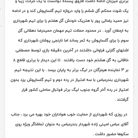
برتری میزبان ادامه داشت فاروق پسنده توانست با یک حرکت زیبا و
یک شوت محکم گل ششم را وارد دروازه تیم گلساپوش کند و در ادامه
نیز حمید رضائی پور با هتریک خودش گل هفتم را برای تیم شهرداری
به ارمغان آورد . در محدود حملات تیم مهمان حمیدرضا دهقانی گل
سوم را برای گلساپوش به ثمر رساند اما نارنجی پوشان شهرداری که
اشتهای گلزنی فراوانی داشتند در آخرین دقیقه بازی توسط مصطفی
خاقانی به گل هشتم خود دست یافتند . تا این دیدار با برتری قاطع 8
بر 3 نماینده هرمزگان در لیگ برتر به پایان برسد . با این نتیجه تیم
شهرداری بندرعباس با سه امتیاز در رده دوم و تیم گلساپوش یزد بدون
امتیاز در رده آخر گروه جنوب لیگ برتر فوتبال ساحلی کشور قرار
گرفتند .
در روزی که شهرداری از حمایت خوب هواداران خود بهره می برد ، جناب
آقای عباس امینی زاده شهردار بندرعباس به عنوان تماشاگر ویژه روی
سکوها حضور داشت .