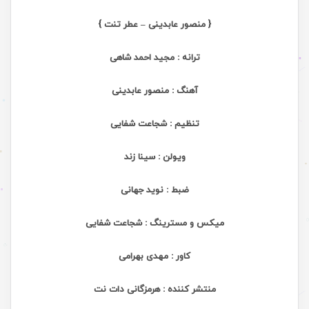
{ منصور عابدینی – عطر تنت }
ترانه : مجید احمد شاهی
آهنگ : منصور عابدینی
تنظیم : شجاعت شفایی
ویولن : سینا زند
ضبط : نوید جهانی
میکس و مسترینگ : شجاعت شفایی
کاور : مهدی بهرامی
منتشر کننده : هرمزگانی دات نت