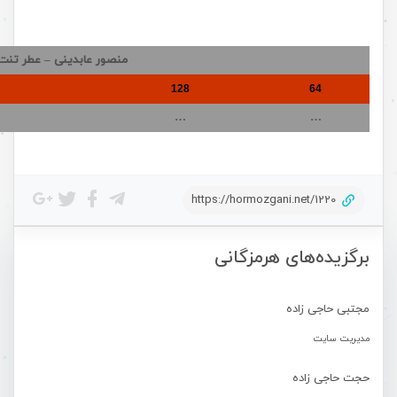
منصور عابدینی – عطر تنت
128
64
…
…
https://hormozgani.net/1220
برگزیده‌های هرمزگانی
مجتبی حاجی زاده
مدیریت سایت
حجت حاجی زاده