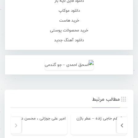
دانلود فایل لایه باز
دانلود موکاپ
خرید هاست
خرید محصولات پوستی
دانلود آهنگ جدید
مطالب مرتبط
کاظم حاجی زاده – عطر بارُن
امیر علی جوزانی ، محسن دپرس و محمد Dr – تنهایی
عم