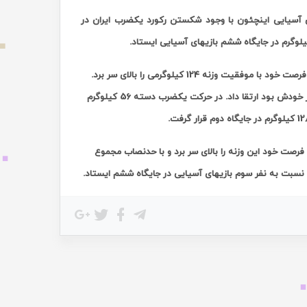
های آسیایی اینچئون با وجود شکستن رکورد یکضرب ایران در
عسکری در حرکت یکضرب پس از مهار وزنه 118، وزنه 123 کیلویی را انداخت اما در آخرین فرصت خود با موفقیت وزنه 124 کیلوگرمی را بالای سر برد.
عسکری با مهار این وزنه بعد از 3 سال، یک کیلوگرم رکورد بزرگسالان ایران را که در اختیار خودش بود ارتقا داد. در حرکت یکضرب دسته 56 کیلوگرم
فق عمل کرد، اما در سومین فرصت خود این وزنه را بالای سر برد و با حدنصاب مجموع