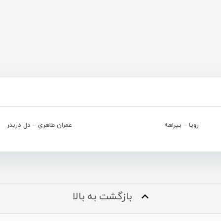
رویا – بیراهه
عمران طاهری – دل دربدر
بازگشت به بالا