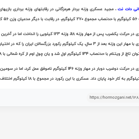
انی دات نت
، مجید عسکری وزنه بردار هرمزگانی در رقابتهای وزنه برداری بازی
زیهای آسیایی ایستاد.
نام با حدنصاب 134 کیلوگرم اول شد و یان چول اوم از کره شمالی با 128 کیلوگرم در جایگاه دوم قرار گرفت.
عسکری در حرکت دوضرب دوبار در مهار وزنه 146 کیلوگرم نامو
https://hormozgani.net/12