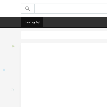
آرشیو امسال