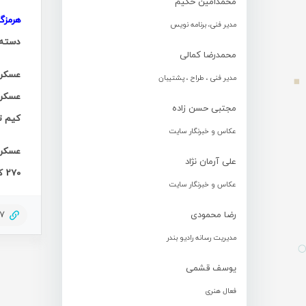
محمدامین حکیم
هرمزگ
مدیر فنی، برنامه نویس
دسته ۵۶ کیلوگرم با حدنصاب مجموع 270 کیلوگرم، در رقابت با دیگر مدعیان وزن 56 کیلوگرم در جایگاه ششم با
محمدرضا کمالی
مدیر فنی ، طراح ، پشتیبان
مجتبی حسن زاده
کیم توان تاچ از ویت
عکاس و خبرنگار سایت
علی آرمان نژاد
270 کیلوگرم به کار خود پایان داد. عسکری با این رکورد در مجموع با 18 کیلوگرم اختلاف نسبت به نفر سوم بازیهای آسیایی در جایگاه ششم ایستاد.
عکاس و خبرنگار سایت
رضا محمودی
87
مدیریت رسانه رادیو بندر
یوسف قشمی
فعال هنری