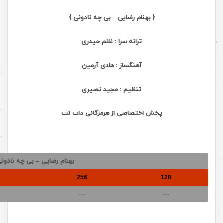
{ بهنام رضایی – بی چه نادونی }
ترانه سرا : غلام حیدری
آهنگساز : هادی آرمین
تنظیم : مجید نصیری
پخش اختصاصی از هرمزگانی دات نت
بهنام رضایی – بی چه نادون
256
128
…
…