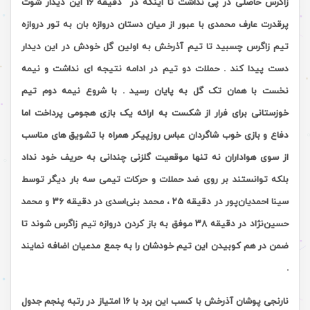
زاگرس حاصلی در پی نداشت تا اینکه در
دقیقه 16 این دیدار شوت
پرقدرت عارف محمدی با عبور از میان دستان دروازه بان به تور دروازه
تیم زاگرس چسبید تا تیم آذرخش به اولین گل خودش در این دیدار
دست پیدا کند . حملات دو تیم در ادامه نتیجه ای نداشت و نیمه
نخست با همان تک گل به پایان رسید . با شروع نیمه دوم تیم
خوزستانی برای فرار از شکست به ارائه
یک بازی هجومی پرداخت اما
دفاع و بازی خوب شاگردان عباس روزپیکر همراه با تشویق های مناسب
از سوی هواداران نه تنها موقعیت گلزنی چندانی به حریف خود نداد
بلکه توانستند بر روی ضد حملات و حرکات تیمی سه بار دیگر توسط
سینا احمدیان‌پور در دقیقه 25 ، محمد بنی‌اسدی در دقیقه 36 و محمد
حسین‌نژاد در دقیقه 38 موفق به باز کردن دروازه تیم زاگرس شوند تا
ضمن در هم کوبیدن این تیم خودشان را به جمع مدعیان اضافه نمایند
.
نارنجی پوشان آذرخش با کسب این برد
با 16 امتیاز در رتبه پنجم
جدول