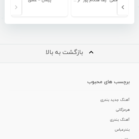
خداحافظی “رضا هنگام پور” از دنیای بسکتبال
پیمان – عشق
بازگشت به بالا
برچسب های محبوب
آهنگ جدید بندری
هرمزگانی
آهنگ بندری
بندرعباس