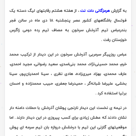
به گزارش
هرمزگانی دات نت
، از هفته
هشتم
رقابتهای لیگ دسته یک
فوتسال باشگاههای کشور عصر پنجشنبه 18 دی ماه در سالن فجر
بندرعباس تیم آذرخش سرخون
به مصاف تیم رده دومی زاگرس
خوزستان رفت .
عباس روزپیگر سرمربی آذرخش سرخون در این دیدار از ترکیب محمد
خرم، محمد حسینی‌نژاد،
محمد بنی‌اسدی، سعید رضوانی، مجید احمدی،
عارف محمدی، بهزاد میری‌زاده، هادی نظری ، سینا احمدیان‌پور، سینا
بخشی، علیرضا شبانه‌گر ، حمیدرضا جعفری، حبیب محمدزاده و احسان
برتیا استفاده کرد .
در نیمه ی نخست این دیدار نارنجی پوشان آذرخش با حملات دامنه دار
نشان دادند که عطش زیادی برای کسب پیروزی در این دیدار دارند . اما
موقعیتهای گلزنی این تیم با درخشش دروازه بان تیم سرمه ای پوش