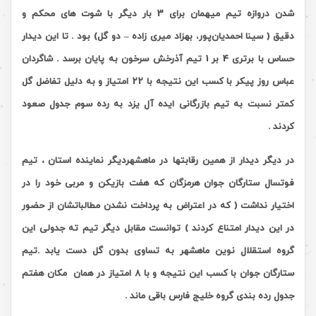
شدن دروازه تیم میهمان برای 3 بار دیگر با شوت های محکم و
دقیق
(
سینا احمدیان‌پور
،
بهزاد میری زاده – دو گل
)
بود . تا این دیدار
حساس با برتری 4 بر 1 تیم آذرخش سرخون به پایان برسد . شاگردان
عباس روز پیکر با کسب این نتیجه با 22 امتیاز و به دلیل تفاضل گل
کمتر نسبت به تیم بازرگانی ایده آل یزد به رده سوم جدول صعود
کردند .
در دیگر دیدار از همین رقابتها در ماهشهردیگر نماینده استان ، تیم
فوتسال ستارگان جوان هرمزگان که هفت بازیکن و مربی خود را در
اختیار نداشت ( که در اعتراض به پرداخت نشدن مطالباتشان از حضور
در این دیدار امتناع کردند ) توانست مقابل دیگر تیم ته جدولی این
گروه استقلال نوین ماهشهر به تساوی بدون گل دست یابد .تیم
ستارگان جوان
با کسب این نتیجه و با 8 امتیاز در همان
مکان هفتم
جدول رده بندی گروه خلیج فارس باقی ماند .