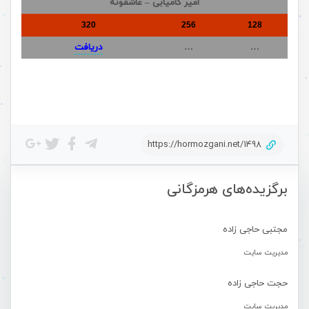
امیر کامیابی – عاشقونه
320
256
128
…
…
دریافت
https://hormozgani.net/1498
برگزیده‌های هرمزگانی
مجتبی حاجی زاده
مدیریت سایت
حجت حاجی زاده
مدیریت سایت