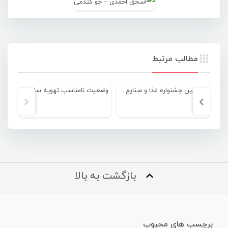
مطالب مرتبط
چهارمین جشنواره غذا و صنایع دستی در جهت حمایت از کودکان سرطانی
وضعیت نامناسب تهویه سالن فجر بندرعباس
شب
بازگشت به بالا
برچسب های محبوب