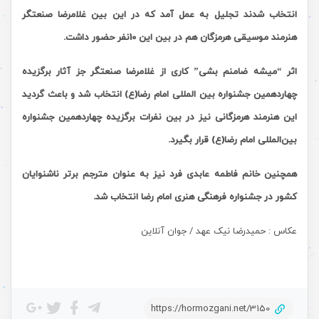
انتخاب شدند تجلیل به عمل آمد که در این بین غلامرضا صنعتگر
هنرمند موسیقی هرمزگان هم در بین این 10نفر حضور داشت.
اثر “میشه ضامنم بشی” کاری از غلامرضا صنعتگر جز آثار برگزیده
چهاردهمین جشنواره بین المللی امام رضا(ع) انتخاب شد و باعث گردید
این هنرمند هرمزگانی نیز در بین نفرات برگزیده چهاردهمین جشنواره
بین‌المللی امام ‌رضا(ع) قرار بگیرد.
همچنین خانم فاطمه عابدی فرد نیز به عنوان مترجم برتر ناشنوایان
کشور در جشنواره فرهنگی هنری امام رضا انتخاب شد.
عکاس : حمیدرضا نیک عهد / جوان آنلاین
https://hormozgani.net/3150