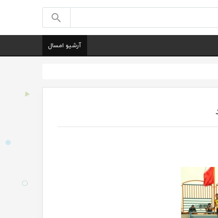
آرشیو امسال