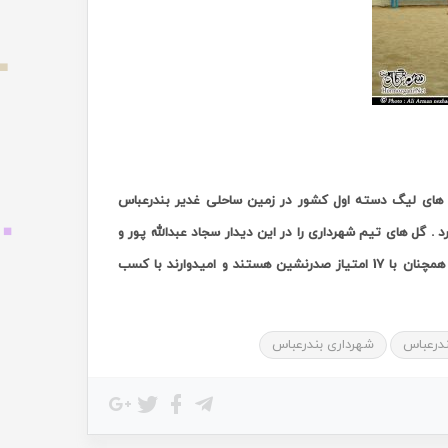
 های لیگ دسته اول کشور در زمین ساحلی غدیر بندرعباس
یجه 4 بر 3 از میهمان خود شکست خورد . گل های تیم شهرداری را در این دیدار سجاد عبدالله پور و
فاروق پسنده ( دو بار ) به ثمر رساندند . شهرداری چی ها علی رغم این شکست خانگی همچنان با 17 امتیاز صدرنشین هستند و امیدوارند با کسب
ندرعباس
شهرداری بندرعباس