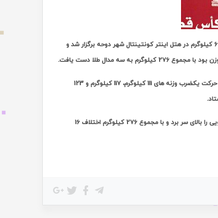
،نخستین روز از مسابقات وزنه برداری جام باشگاههای آسیا در دسته 62 کیلوگرم در هتل اینتر کونتینتال شهر دوحه برگزار شد و
 سه مدال طلا دست یافت.
مجید عسگری در دسته 62 کیلوگرم با 4 وزنه بردار از عربستان و بحرین رقابت کرد. او در حرکت یکضرب وزنه های 111 کیلوگرم، 117 کیلوگرم و 123
عسگری در حرکت دوضرب همانند حرکت یکضرب سه مرتبه وزنه های 137، 146 و 153 کیلویی را بالای سر برد و با مجموع 276 کیلوگرم اختلاف 16