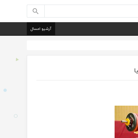
آرشیو امسال
ا