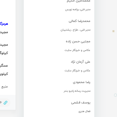
محمدامین حکیم
مدیر فنی، برنامه نویس
محمدرضا کمالی
هرمزگ
مدیر فنی ، طراح ، پشتیبان
مجید عس
مجتبی حسن زاده
عکاس و خبرنگار سایت
کیلوگرم را مهار کرد 
علی آرمان نژاد
عکاس و خبرنگار سایت
کیلوی
رضا محمودی
منبع :
مدیریت رسانه رادیو بندر
یوسف قشمی
86
فعال هنری