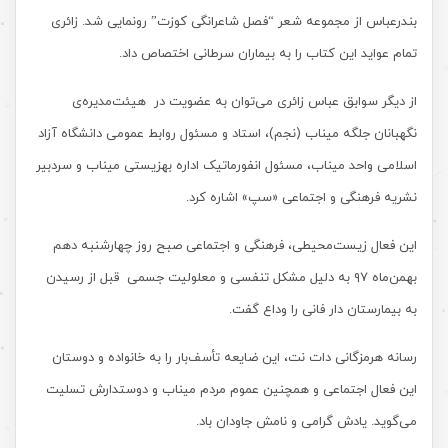
بندرعباس از مجموعه شعر “فصل شاعرانگی کوزت” رونمایی شد. زائری
تمام عواید این کتاب را به بیماران سرطانی اختصاص داد.
از دیگر سوابق عباس زائری می‌توان به عضویت در هیئت‌مدیره‌ی
نگهبانان جلگه میناب (نجم)، استاد و مسئول روابط عمومی دانشگاه آزاد
اسلامی واحد میناب، مسئول انفورماتیک اداره بهزیستی میناب و سردبیر
نشریه فرهنگی و اجتماعی «سپ» اشاره کرد.
این فعال زیست‌محیطی، فرهنگی و اجتماعی صبح روز چهارشنبه دهم
بهمن‌ماه ۹۷ به دلیل مشکل تنفسی و معلولیت جسمی قبل از رسیدن
به بیمارستان دار فانی را وداع گفت.
رسانه هرمزگانی دات نت، این ضایعه تأسف‌بار را به خانواده و دوستان
این فعال اجتماعی و همچنین عموم مردم میناب و دوستدارش تسلیت
می‌گوید. یادش گرامی و نامش جاودان باد.