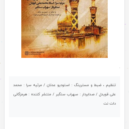
.
تنظیم ، ضبط و مسترینگ : استودیو عدنان / مرثیه سرا : محمد
علی قویدل / صدابردار : سهراب سنگبر / منتشر کننده : هرمزگانی
دات نت