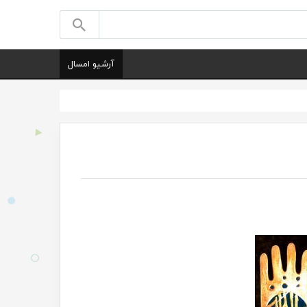
آرشیو امسال