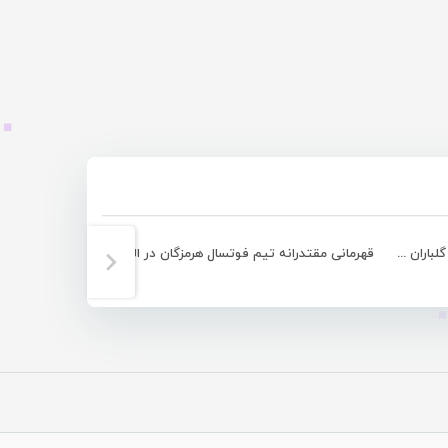
ادامه صدرنشینی شهرداری بندرعباس با گلباران تیم آبادانی
قهرمانی مقتدرانه تیم فوتسال هرمزگان در المپیاد استعداد‌های برتر کشور