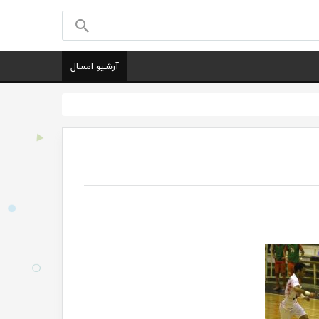
آرشیو امسال