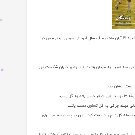
در هفته شانزدهم لیگ برتر فوتسال باشگاه های کشور عصر دیروز سه شنبه ۲۱ آبان ماه تیم فوتسال آذرخش سرخون بندرعباس در
رفتن سه امتیاز به میدان رفتند تا علاوه بر جبران شکست دور
ا بسته نشان نداد.
 رسید.
ی میلاد چراغی به گل تساوی دست یافت .
دحمله گل دوم را دریافت کرد و این بار پیمان حفیظی برای
د. استرس و عدم تمرکز مناسب در بین بازیکنان آذرخش کاملا