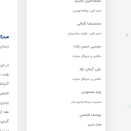
محمدامین حکیم
مدیر فنی، برنامه نویس
محمدرضا کمالی
مدیر فنی ، طراح ، پشتیبان
هرمزگ
مجتبی حسن زاده
دیدار
عکاس و خبرنگار سایت
در این
علی آرمان نژاد
رفت جا
عکاس و خبرنگار سایت
آذرخش 
رضا محمودی
نارنجی پ
مدیریت رسانه رادیو بندر
برتری
بعد از
یوسف قشمی
گیتی پ
فعال هنری
در نیم