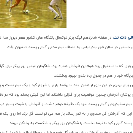
انی دات نت،
ی حساس در سالن فجر بندرعباس به مصاف تیم مدعی گیتی پسند اصفهان رفت.
 بازی که با استقبال زیاد هوادارن اذرخش همراه بود، شاگردان عباس روز پیکر برای گ
یگاه خود را هم در جدول رده بندی بهبود ببخشند.
برای برتری در این بازی از همان ابتدا با برنامه بازی را شروع کرد و یک تیم دست و پ
وشان آذرخش چندین موقعیت برای گلزنی داشتند اما این گیتی پسند بود که در دقیقه ۱۶ توسط علی اصغر حسن زاده به گل
 تیم سفیدپوش گیتی پسند تنها یک دقیقه دوام داشت و آذرخش با شوت بسیار دیدن
 این که آذرخش گل مساوی را به ثمر رساند باز هم می توانست گل بزند اما روی یک ض
سند گلزنی کرد تا نیمه نخست را شاگردان روز پیکر با شکست به رختکن بروند.
ه دوم نارنجی پوشان آذرخش برای جبران گل خورده خیلی عجولانه بازی را شروع کردن