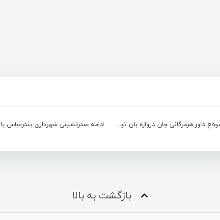
اقدام به موقع داور هرمزگانی جان دروازه بان تیم عالمین دمیلو را نجات داد
بازگشت به بالا