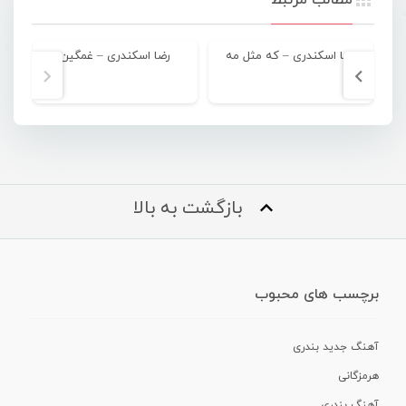
رضا اسکندری – که مثل مه
رضا اسکندری – غمگین
بازگشت به بالا
برچسب های محبوب
آهنگ جدید بندری
هرمزگانی
آهنگ بندری