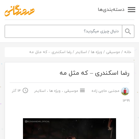
دسته‌بندی‌ها
خانه
/
موسیقی
/
ویژه ها
/
اسلایدر
/
رضا اسکندری – که مثل مه
رضا اسکندری – که مثل مه
مجتبی حاجی زاده
موسیقی
،
ویژه ها
،
اسلایدر
۱۴ آذر
۱۳۹۹