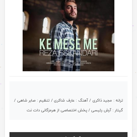
ترانه : مجید ذاکری / آهنگ : عارف شاکری / تنظیم : صابر شاهی /
گیتار : آرش رئیسی / پخش اختصاصی از هرمزگانی دات نت