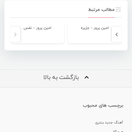
مطالب مرتبط
امین پرور – جزیره
امین پرور – نفس
بازگشت به بالا
برچسب های محبوب
آهنگ جدید بندری
هرمزگانی