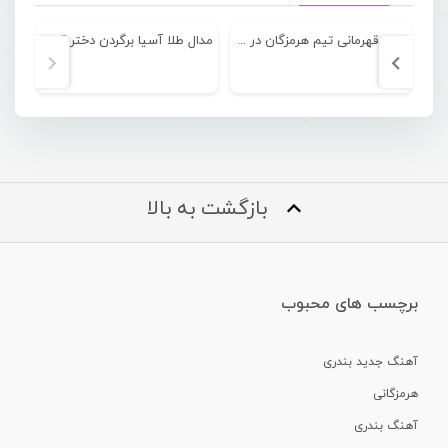
نایب قهرمانی تیم هرمزگان در مسابقات دراگون بوت استخری بانوان کشور
مدال طلا آسیا برگردن دختر قایقران هرمزگانى
بازگشت به بالا
برچسب های محبوب
آهنگ جدید بندری
هرمزگانی
آهنگ بندری