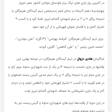
در آخرین روز بازی های لیگ برتر فوتسال جوانان کشور عصر امروز
چهارشنبه دهم آذرماه در سالن فجر بندرعباس تیم آیندگان هرمزگان با
نتیجه پرگل ۶ بر ۲ بر تیم شهدای گمنام تبریز غلبه کرد و با کسب 9
امتیاز کامل و با اقتدار عنوان قهرمانی را ار آن خود نمود.
برای تیم آیندگان هرمزگان “فرشاد بهرامی” (۳ گل)، “علی جوذری”،
“محمد امین رنجبر ” و “علی کاظمی” گلزنی کردند.
شاگردان
هادی دزوال
در تیم آیندگان هرمزگان، در مرحله نهایی این
رقابتها در بازی نخست با نتیجه 4 بر یک از سد شهرداری ساوه عبور کرد و
در بازی دوم نیز با نتیجه پرگل 7 بر یک تیم مدعی گیتی پسند اصفهان را
در هم کوبید تا با کسب 6 امتیاز قهرمانی خود را قطعی نماید و در دیدار
آخر و یک بازی تشریفاتی به مصاف شهدای گمنام تبریز رفت.
در این دوره از رقابت‌ها تیم های شهرداری ساوه و گیتی پسند نیز به
ترتیب دوم وسوم شدند.