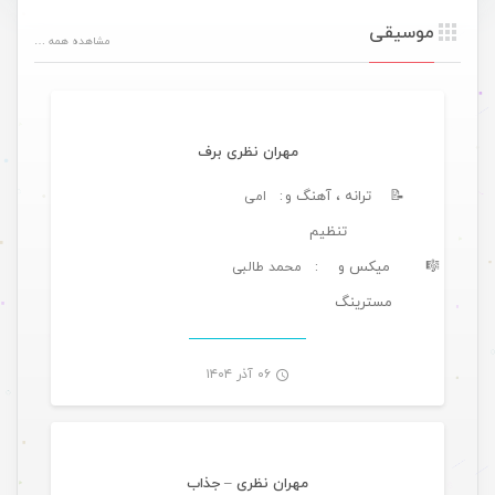
موسیقی
مشاهده همه …
موسیقی تازه های هرمزگانی
مهران نظری برف
📝
ترانه ، آهنگ و
: امی
تنظیم
🎼
میکس و
: محمد طالبی
مسترینگ
-
۰۶ آذر ۱۴۰۴
موسیقی
مهران نظری – جذاب