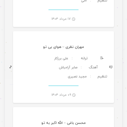
تنظیم
: امی
-
۱۷ مرداد ۱۴۰۴
موسیقی
مهران نظری – هوای بی تو
📝
ترانه
: علی برزکار
🎼
آهنگ
🎵
: صابر آرامباش
تنظیم
: مجید نصیری
-
۰۹ مرداد ۱۴۰۴
موسیقی ویژه ها
محسن باغی – الله اکبر به تو