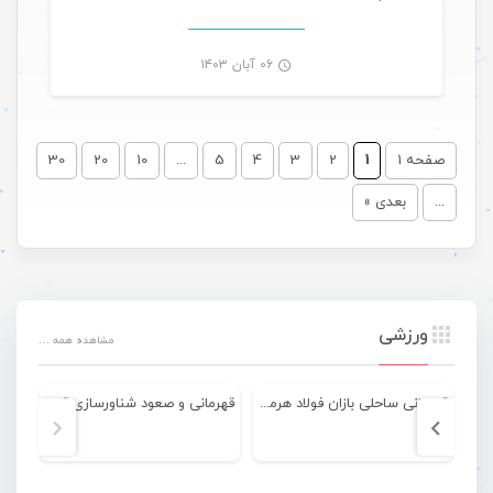
-
۰۶ آبان ۱۴۰۳
صفحه 1
1
2
3
4
5
...
10
20
30
...
بعدی »
ورزشی
مشاهده همه …
قهرمانی ساحلی بازان فولاد هرمزگان در رقابتهای لیگ برتر کشور
قهرمانی و صعود شناورسازی قشم به لیگ دسته اول کشور