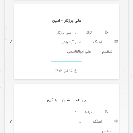
علی برزکار – امین
📝
ترانه
: علی برزکار
🎼
آهنگ
🎵
: صابر آرامباش
تنظیم
: علی ابوالقاسمی
-
۱۵ آذر ۱۴۰۳
موسیقی
بی‌ نام و نشون – بلاگری
📝
ترانه
: …
🎼
آهنگ
🎵
: …
تنظیم
: …