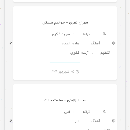
مهران نظری – حواسم هستن
📝
ترانه
: مجید ذاکری
🎼
آهنگ
🎵
: هادی آرمین
تنظیم
: آرشام غفوری
-
۰۵ شهریور ۱۴۰۴
موسیقی ویژه ها
محمد زاهدی – ساعت جفت
📝
ترانه
: امی
🎼
آهنگ
🎵
: امی