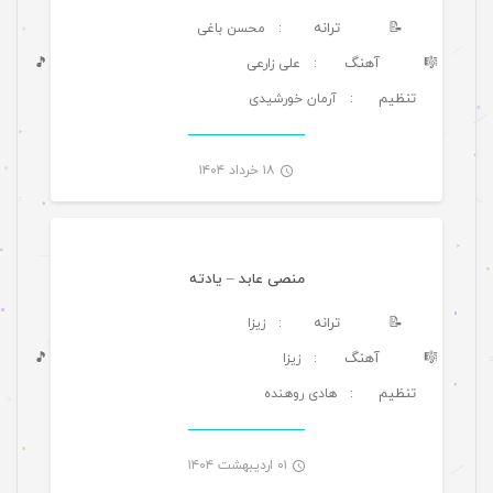
📝
ترانه
: محسن باغی
🎼
آهنگ
🎵
: علی زارعی
تنظیم
: آرمان خورشیدی
-
۱۸ خرداد ۱۴۰۴
موسیقی
منصی عابد – یادته
📝
ترانه
: زیزا
🎼
آهنگ
🎵
: زیزا
تنظیم
: هادی روهنده
-
۰۱ اردیبهشت ۱۴۰۴
موسیقی ویژه ها