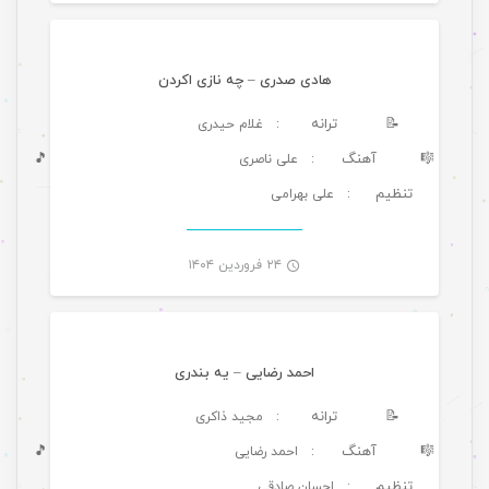
هادی صدری – چه نازی اکردن
📝
ترانه
: غلام حیدری
🎼
آهنگ
🎵
: علی ناصری
تنظیم
: علی بهرامی
-
۲۴ فروردین ۱۴۰۴
موسیقی ویژه ها
احمد رضایی – یه بندری
📝
ترانه
: مجید ذاکری
🎼
آهنگ
🎵
: احمد رضایی
تنظیم
: احسان صادقی