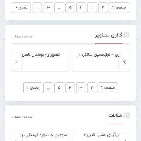
صفحه 1
2
3
4
5
...
10
...
بعدی »
گالری تصاویر
مشاهده همه …
تصویری – نوزدهمین سالگرد اسطوره موسیقی جنوب “ناصریا”
تصویری- بوستان ناصریا
صفحه 1
2
3
4
5
...
بعدی »
مقالات
مشاهده همه …
برگزاری «شب ناصریا»
سومین جشنواره فرهنگی‌، ورزشی و گردشگری خواجه عطا
برگ