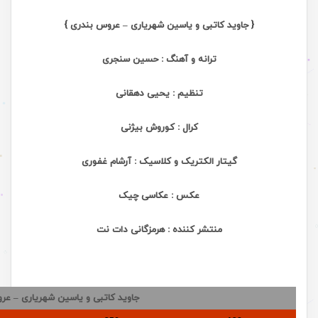
{ جاوید کاتبی و یاسین شهریاری – عروس بندری }
ترانه و آهنگ : حسین سنجری
تنظیم : یحیی دهقانی
کرال : کوروش بیژنی
گیتار الکتریک و کلاسیک : آرشام غفوری
عکس : عکاسی چیک
منتشر کننده : هرمزگانی دات نت
جاوید کاتبی و یاسین شهریاری – عر