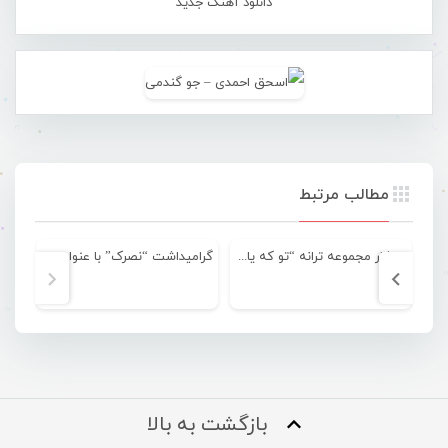
دانلود آهنگ جدید
مطالب مرتبط
انتشار مجموعه ترانه “تو که یادت نین” اثری از محمد شهسواری
گرامیداشت “نصرک” با عنوان در محله خاموشان
بازگشت به بالا