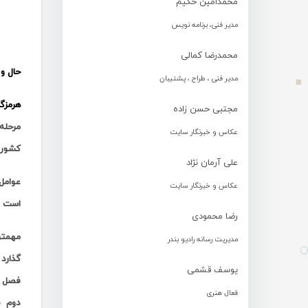
محمدامین حکیم
مدیر فنی، برنامه نویس
محمدرضا کمالی
حال و 
مدیر فنی ، طراح ، پشتیبان
هرمزگ
مجتبی حسن زاده
مرحله
عکاس و خبرنگار سایت
کشور 
علی آرمان نژاد
عوامل
عکاس و خبرنگار سایت
است .
رضا محمودی
مهمتر
مدیریت رسانه رادیو بندر
گذارد
یوسف قشمی
فصل د
فعال هنری
دوم ب