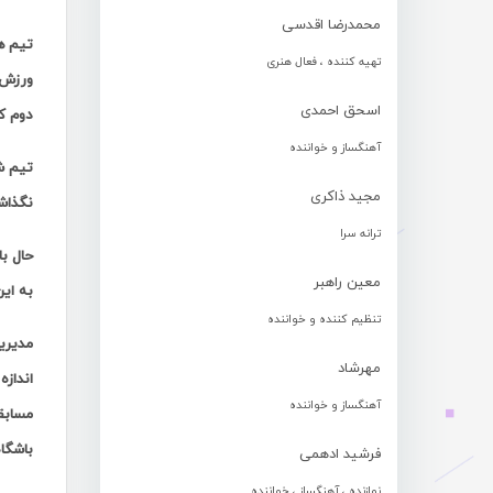
محمدرضا اقدسی
تیم ه
تهیه کننده ، فعال هنری
ورزش ه
اسحق احمدی
دوم ک
آهنگساز و خواننده
تیم شه
مجید ذاکری
نگذاشت
ترانه سرا
حال ب
معین راهبر
به ای
تنظیم کننده و خواننده
مدیریت
مهرشاد
اندازه
آهنگساز و خواننده
مسابقا
باشگا
فرشید ادهمی
نوازنده ، آهنگساز ، خواننده