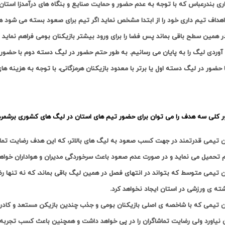
ی بندرعباس که با توجه به عدم حضور و حمایت صنایع و بنگاه های درآمدزا استان از
هداف تیم داری خود را از ابتدا مشخص نماید اگر تیم برای صعود بسته می شود همه 
ر همین سطح باقی بماند پس فضا را برای ورود بیشتر بازیکنان بومی فراهم نماید ت
وردی لیگ را به پایان می رسانیم. به طور حتم حضور در لیگ دسته دوم با حضور 
 حضور در لیگ دسته اول یا برتر با معدود بازیکنان هرمزگانی، با توجه به هزینه ها
ر کلی سه هدف را می توان برای حضور تیم های استان در لیگ های کشوری برشمرد 
 تیمی قدرتمند در جهت کسب صعود به لیگ های بالاتر، که این هدف رضایت تماشاگ
م تحمیل می نماید و در صورت عدم صعود باعث سرخوردگی مدیران و هواداران خواه
 تیمی متوسط که بتواند در انتهای فصل در همین لیگ باقی بماند، که نه تنها رض
شته ی ورزشی در استان ایجاد نخواهد کرد.
 تیمی که با شاخصه ی اصلی بازیکنان بومی و جذب چندین بازیکن مستعد و کادر ف
ن نیاورد ولی رضایت تماشاگران را در پی خواهد داشت و همچنین باعث کسب تجربه و 