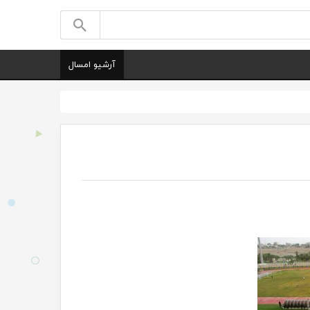
آرشیو امسال