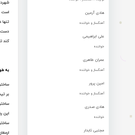
شهردار
است ا
هادی آرمین
تنها د
آهنگساز و خواننده
دست آ
علی ابراهیمی
کند تا
خواننده
عمران طاهری
به طو
آهنگساز و خواننده
امین پرور
ساختن
آهنگساز و خواننده
بر تی
ساختن
هادی صدری
این ر
خواننده
ساختن
مجتبی تابدار
ارمغا