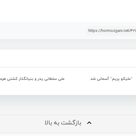
https://hormozgani.net/42
“علیکو بِریم” آسمانی شد
بازگشت به بالا