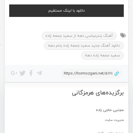
دانلود با لینک مستقیم
آهنگ بندرعباسی دَهه از سعید جمعه زاده
دانلود آهنگ جدید سعید جمعه زاده بنام دهه
سعید جمعه زاده دهه
https://hormozgani.net/5711
برگزیده‌های هرمزگانی
مجتبی حاجی زاده
مدیریت سایت